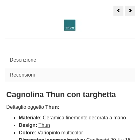
Gatto
Papp
Thun
Thu
con
verd
ampolla
alle
e
pesciolino
Descrizione
Recensioni
Cagnolina Thun con targhetta
Dettaglio oggetto
Thun
:
Materiale:
Ceramica finemente decorata a mano
Design:
Thun
Colore:
Variopinto multicolor