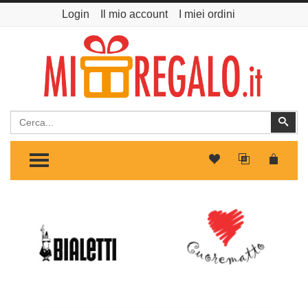
Login
Il mio account
I miei ordini
Cerca
Cer
TOGGLE MENU