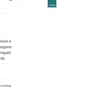
Polo
piccolo
con
in
osso
piedi
medio
amore e
giungono
 regalo
 da
un Animali