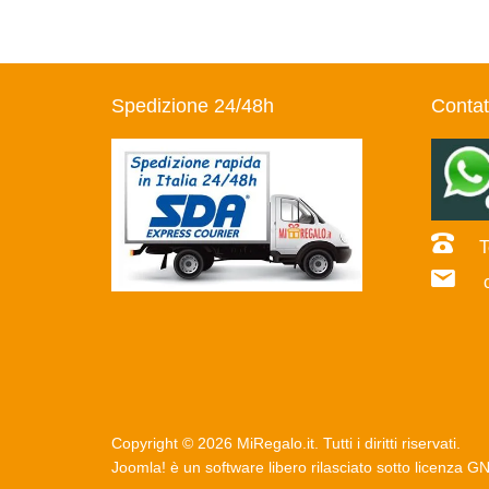
Spedizione 24/48h
Contat
Te
co
Copyright © 2026 MiRegalo.it. Tutti i diritti riservati.
Joomla!
è un software libero rilasciato sotto
licenza G