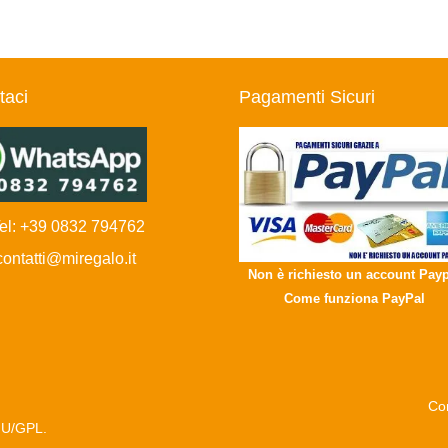
taci
Pagamenti Sicuri
l: +39 0832 794762
ntatti@miregalo.it
Non è richiesto un account Payp
Come funziona PayPal
Con
NU/GPL.