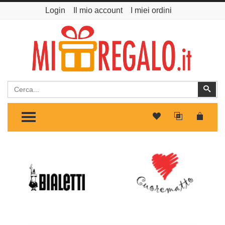
Login
Il mio account
I miei ordini
Cerca
Cer
TOGGLE MENU