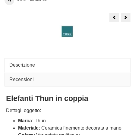
Torna a: Thun Animali
Cane
Volp
Thun
bian
Cavalier
Thu
King
in
in
copp
coppia
Inve
affettuosi
Inca
Descrizione
Recensioni
Elefanti Thun in coppia
Dettagli oggetto:
Marca:
Thun
Materiale:
Ceramica finemente decorata a mano