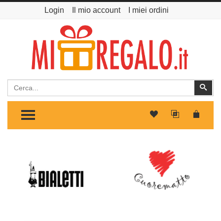
Login
Il mio account
I miei ordini
Cerca
Cer
TOGGLE MENU