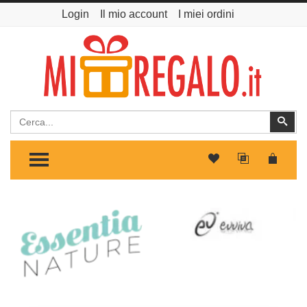
Login
Il mio account
I miei ordini
Cerca
Cer
TOGGLE MENU