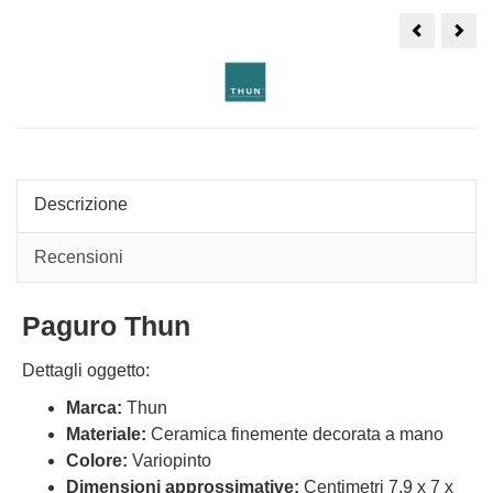
Granchio
Pes
Thun
pall
Crabby
Thu
blu
Bon
Descrizione
Recensioni
Paguro Thun
Dettagli oggetto:
Marca:
Thun
Materiale:
Ceramica finemente decorata a mano
Colore:
Variopinto
Dimensioni approssimative:
Centimetri 7,9 x 7 x