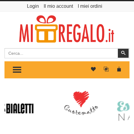
Login
Il mio account
I miei ordini
Cerca
Cer
TOGGLE MENU