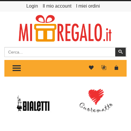
Login
Il mio account
I miei ordini
Cerca
Cer
TOGGLE MENU