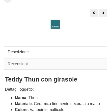
Teddy
Ted
Thun
Thu
con
med
cuore
con
in
fiore
ceramica
Descrizione
Recensioni
Teddy Thun con girasole
Dettagli oggetto:
Marca:
Thun
Materiale:
Ceramica finemente decorata a mano
Colore:
Variopinto multicolor