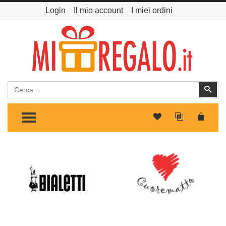
Login
Il mio account
I miei ordini
Cerca
Cer
TOGGLE MENU