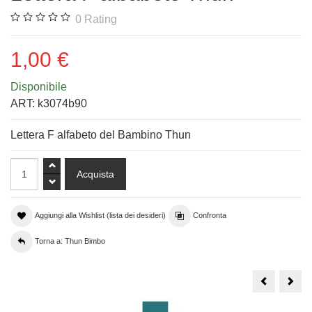
0
Rating
1,00 €
Disponibile
ART:
k3074b90
Lettera F alfabeto del Bambino Thun
Aggiungi alla Wishlist (lista dei desideri)
Confronta
Torna a: Thun Bimbo
Lettera
Lett
B
Z
albabeto
alba
Thun
Thu