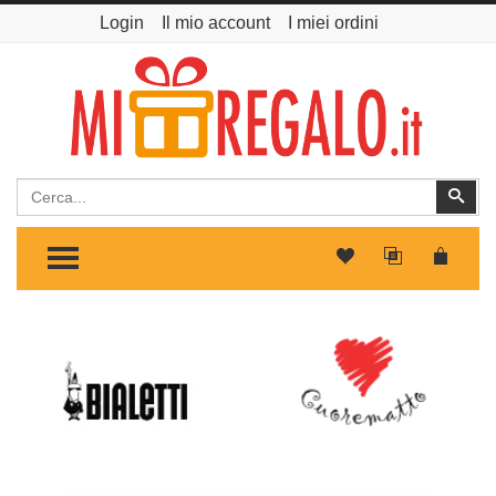
Login
Il mio account
I miei ordini
Cerca
Cer
TOGGLE MENU