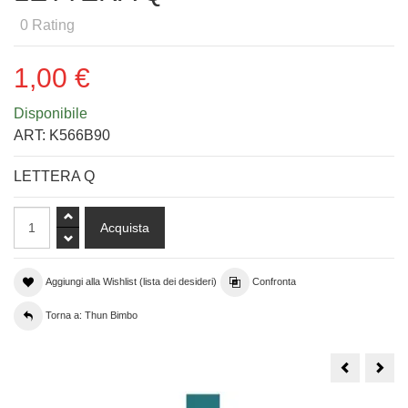
0
Rating
1,00 €
Disponibile
ART:
K566B90
LETTERA Q
Aggiungi alla Wishlist (lista dei desideri)
Confronta
Torna a: Thun Bimbo
LETTERA
LET
B
Z