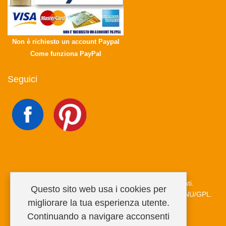
Non è richiesto un account Paypal
Come funziona PayPal
Seguici
Copyright © 2026 MiRegalo.it. Tutti i diritti riservati.
Questo sito web usa i cookies per
Joomla!
è un software libero rilasciato sotto
licenza GNU/GPL.
migliorare la tua esperienza utente.
Continuando a navigare acconsenti