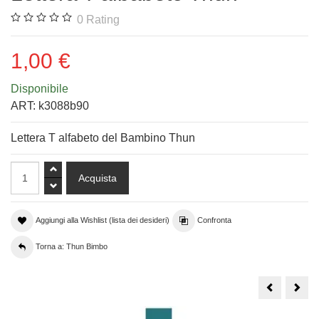
0
Rating
1,00 €
Disponibile
ART:
k3088b90
Lettera T alfabeto del Bambino Thun
Aggiungi alla Wishlist (lista dei desideri)
Confronta
Torna a: Thun Bimbo
Lettera
Lett
B
Z
albabeto
alba
Thun
Thu