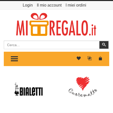
Login
Il mio account
I miei ordini
Cerca
Cer
TOGGLE MENU