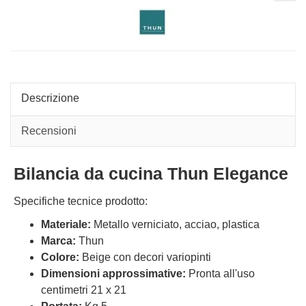
cuci
Thu
Coun
Descrizione
Recensioni
Bilancia da cucina Thun Elegance
Specifiche tecnice prodotto:
Materiale:
Metallo verniciato, acciao, plastica
Marca:
Thun
Colore:
Beige con decori variopinti
Dimensioni approssimative:
Pronta all'uso
centimetri 21 x 21