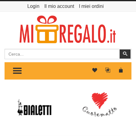
Login
Il mio account
I miei ordini
Cerca
Cer
TOGGLE MENU