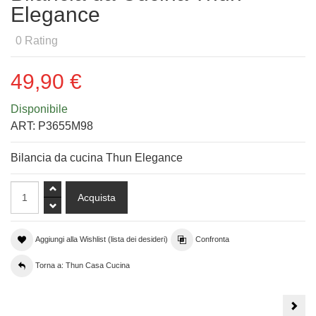
Elegance
0
Rating
49,90 €
Disponibile
ART:
P3655M98
Bilancia da cucina Thun Elegance
Aggiungi alla Wishlist (lista dei desideri)
Confronta
Torna a: Thun Casa Cucina
Tagl
da