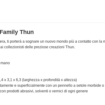
 Family Thun
era, ti porterà a sognare un nuovo mondo più a contatto con la n
i collezionisti delle preziose creazioni Thun.
a mano
4 x 3,1 x 6,3 (larghezza x profondità x altezza)
catamente e superficialmente con un pennello a setole morbide o 
 con prodotti abrasivi, solventi o vernici di ogni genere