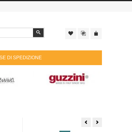
Cerca
SE DI SPEDIZIONE
Bambina
Fontana
con
collezione
annaffiatoio
fattoria