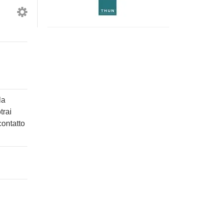
Thun,
Country
collezione
Family
Country
Thun
Family
la
trai
contatto