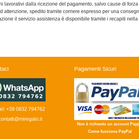
i lavorativi dalla ricezione del pagamento, salvo cause di forz
 attenzione, spedito tramite corriere espresso per una consegna
ione il servizio assistenza è disponibile tramite i recapiti nella
taci
Pagamenti Sicuri
l: +39 0832 794762
ntatti@miregalo.it
Non è richiesto un account Payp
Come funziona PayPal