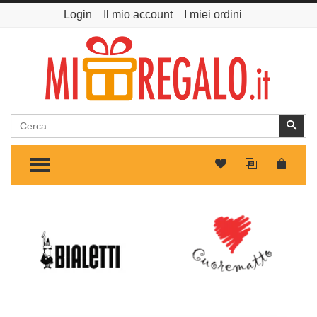
Login
Il mio account
I miei ordini
Cerca
Cer
TOGGLE MENU