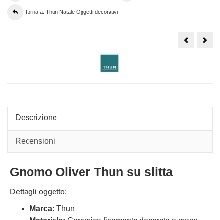
Torna a: Thun Natale Oggetti decorativi
Boule
Boul
de
de
neige
neig
Thun
Thu
gnomo
gno
Oliver
Oliv
e
picc
Teddy
grande
Descrizione
Recensioni
Gnomo Oliver Thun su slitta
Dettagli oggetto:
Marca:
Thun