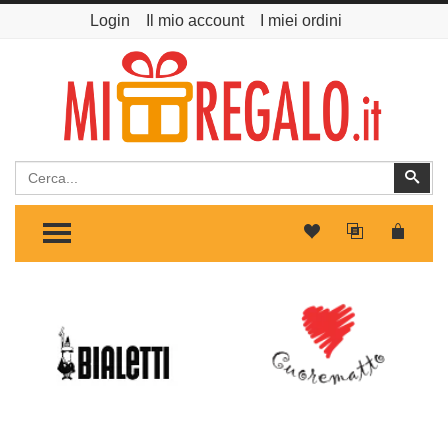
Login
Il mio account
I miei ordini
Cerca
Cer
TOGGLE MENU