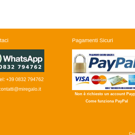
taci
Pagamenti Sicuri
l: +39 0832 794762
ntatti@miregalo.it
Non è richiesto un account Payp
Come funziona PayPal
Con