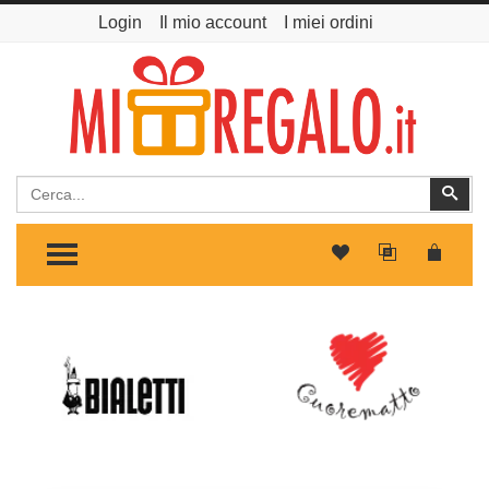
Login
Il mio account
I miei ordini
Cerca
Cer
TOGGLE MENU