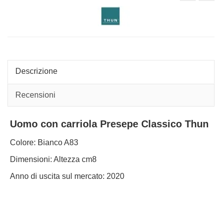
coniglio
frutt
Presepe
Pre
Classico
Clas
Thun
Thu
colore
colo
Bianco
natu
Descrizione
Recensioni
Uomo con carriola Presepe Classico Thun
Colore: Bianco A83
Dimensioni: Altezza cm8
Anno di uscita sul mercato: 2020