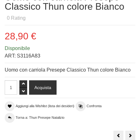
Classico Thun colore Bianco
0
Rating
28,90 €
Disponibile
ART:
S3116A83
Uomo con carriola Presepe Classico Thun colore Bianco
Aggiungi alla Wishlist (lista dei desideri)
Confronta
Torna a: Thun Presepe Natalizio
Donna
Tavo
con
con