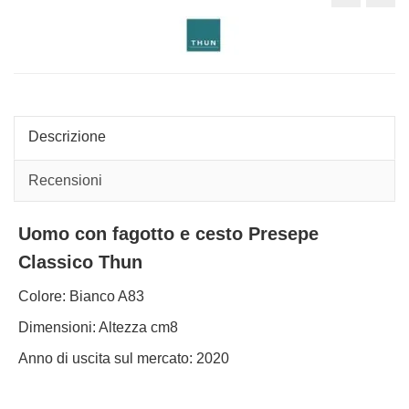
con
Vian
fiaschetti
con
Presepe
fagot
Classico
Pre
Thun
Clas
Thu
colo
Ros
Descrizione
Recensioni
Uomo con fagotto e cesto Presepe
Classico Thun
Colore: Bianco A83
Dimensioni: Altezza cm8
Anno di uscita sul mercato: 2020