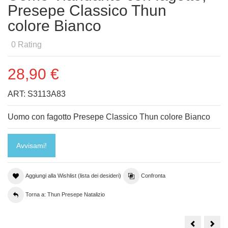
Presepe Classico Thun
colore Bianco
0
Rating
28,90 €
ART:
S3113A83
Uomo con fagotto Presepe Classico Thun colore Bianco
Avvisami!
Aggiungi alla Wishlist (lista dei desideri)
Confronta
Torna a: Thun Presepe Natalizio
Asinello
Uom