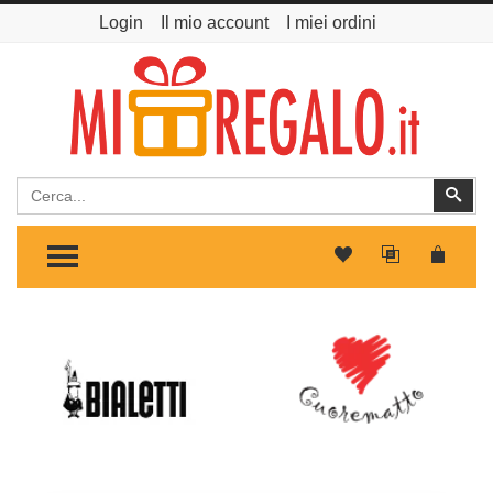
Login
Il mio account
I miei ordini
Cerca
Cer
TOGGLE MENU