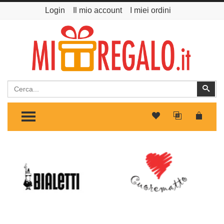
Login
Il mio account
I miei ordini
Cerca
Cer
TOGGLE MENU