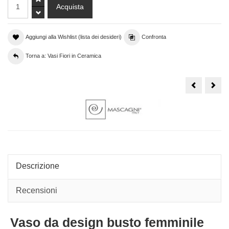
Aggiungi alla Wishlist (lista dei desideri)
Confronta
Torna a: Vasi Fiori in Ceramica
Vaso
Vas
portafiori
porta
busto
Thu
di
Twist
donna,
picc
statua
beig
piccola
design
moderno
Descrizione
Recensioni
Vaso da design busto femminile