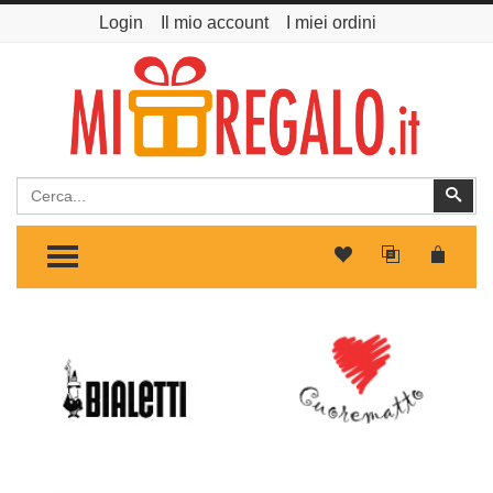
Login
Il mio account
I miei ordini
Cerca
Cer
TOGGLE MENU