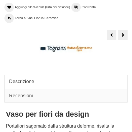
Aggiungi alla Wishlist (lista dei desideri)
Confronta
Torna a: Vasi Fiori in Ceramica
Vaso
Vas
portafiori
porta
con
mode
nappine
copp
ed
di
effetto
vasi
bianco
a
ruvido
form
cm19
di
botti
Descrizione
Recensioni
Vaso per fiori da design
Portafiori sagomato dalla struttura deforme, risalta la