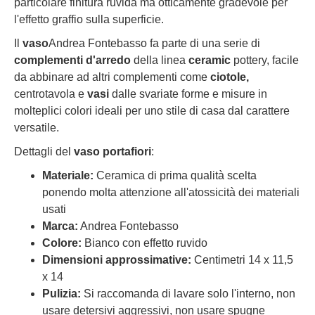
particolare finitura ruvida ma otticamente gradevole per
l'effetto graffio sulla superficie.
Il
vaso
Andrea Fontebasso fa parte di una serie di
complementi d'arredo
della linea
ceramic
pottery, facile
da abbinare ad altri complementi come
ciotole,
centrotavola e
vasi
dalle svariate forme e misure in
molteplici colori ideali per uno stile di casa dal carattere
versatile.
Dettagli del
vaso
portafiori
:
Materiale:
Ceramica di prima qualità scelta
ponendo molta attenzione all'atossicità dei materiali
usati
Marca:
Andrea Fontebasso
Colore:
Bianco con effetto ruvido
Dimensioni approssimative:
Centimetri 14 x 11,5
x 14
Pulizia:
Si raccomanda di lavare solo l'interno, non
usare detersivi aggressivi, non usare spugne