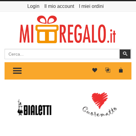
Login
Il mio account
I miei ordini
Cerca
Cer
TOGGLE MENU