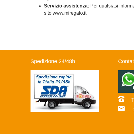
Servizio assistenza:
Per qualsiasi informaz
sito www.miregalo.it
Spedizione 24/48h
Contat
Te
co