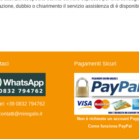
ione, dubbio o chiarimento il servizio assistenza di è disponibile
taci
Pagamenti Sicuri
l: +39 0832 794762
ntatti@miregalo.it
Non è richiesto un account Payp
Come funziona PayPal