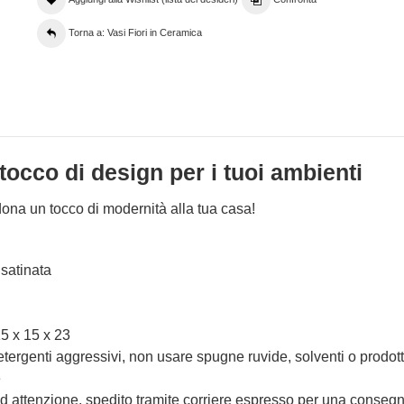
Torna a: Vasi Fiori in Ceramica
tocco di design per i tuoi ambienti
 dona un tocco di modernità alla tua casa!
 satinata
15 x 15 x 23
tergenti aggressivi, non usare spugne ruvide, solventi o prodott
e
d attenzione, spedito tramite corriere espresso per una consegn