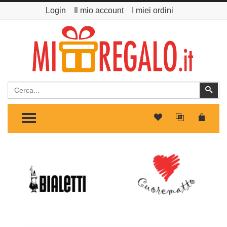
Login
Il mio account
I miei ordini
Cerca
Cer
TOGGLE MENU