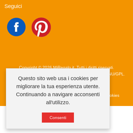
Seguici
Copyright © 2026 MiRegalo.it. Tutti i diritti riservati.
Joomla!
è un software libero rilasciato sotto
licenza GNU/GPL.
Questo sito web usa i cookies per
migliorare la tua esperienza utente.
Continuando a navigare acconsenti
Condizioni di vendita
Privacy Policy
Informativa cookies
all'utilizzo.
Consenti