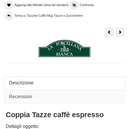
Aggiungi alla Wishlist (lista dei desideri)
Confronta
Torna a: Tazzine Caffè Mug Tazze e Zuccheriere
Tazzine
Tazz
caffe
caffe
Rose
Ros
&
&
Tulipani
Tuli
-
-
Set
Set
sei
due
tazzine
tazz
con
con
piatto
piatt
Descrizione
Recensioni
Coppia Tazze caffè espresso
Dettagli oggetto: